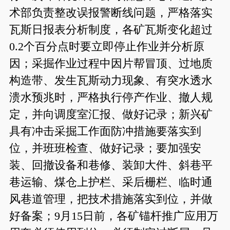
术部负责整改误报警断线问题，严格落实
瓦斯日报表分析制度，各矿瓦斯变化超过
0.2个百分点时要立即停止作业并分析原
因；采掘作业过程中因片帮冒顶、过地质
构造带、发生瓦斯动力现象、有突水透水
溃水预兆时，严格执行停产作业、撤人规
定，并向调度室汇报、做好记录；新兴矿
具有冲击采掘工作面防冲措施要落实到
位，并班班检查、做好记录；要加强安
装、回撤设备和巷修、装卸大件、斜巷平
巷运输、煤仓上护栏、采后栅栏、临时通
风巷道管理，把技术措施落实到位，并做
好备案；9月15日前，各矿锚杆推广应用万