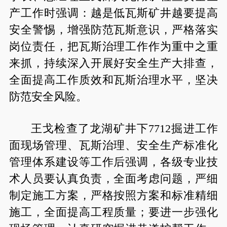
产工作时强调：越是低瓦斯矿井越要提高
安全警惕，增强防范瓦斯意识，严格落实
岗位责任，把瓦斯治理工作作为重中之重
来抓，持续深入开展好安全生产大排查，
全面提高工作质效和瓦斯治理水平，坚决
防范安全风险。
王戈检查了龙湖矿井下7712掘进工作
面现场管理、瓦斯治理、安全生产标准化
管理体系建设等工作后强调，各级专业技
术人员要认真负责，全面考虑问题，严细
制定施工方案，严格按照方案和标准精细
施工，全面提高工程质量；要进一步强化