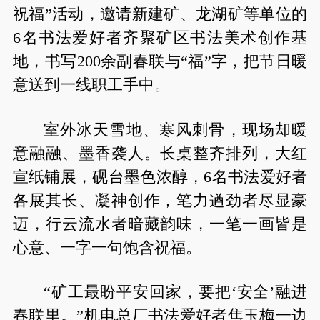
祝福”活动，邀请新建矿、龙湖矿等单位的
6名书法爱好者齐聚矿区书法美术创作基
地，书写200余副春联与“福”字，把节日暖
意送到一线职工手中。
室外冰天雪地、寒风刺骨，现场却暖
意融融、墨香袭人。长桌整齐排列，大红
宣纸铺展，砚台墨色浓醇，6名书法爱好者
各展其长、凝神创作，笔力遒劲者尽显豪
迈，行云流水者暗藏韵味，一笔一画皆是
心意、一字一句饱含祝福。
“矿工最盼平安回家，要把‘安全’融进
春联里。”机电总厂书法爱好者焦玉梅一边