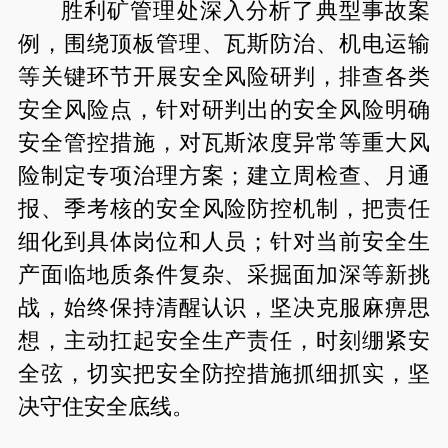
胜利矿管理处深入分析了典型事故案
例，围绕顶板管理、瓦斯防治、机电运输
等关键环节开展安全风险研判，排查各类
安全风险点，针对研判出的安全风险明确
安全管控措施，对瓦斯浓度异常等重大风
险制定专项治理方案；建立周检查、月通
报、季考核的安全风险防控机制，把责任
细化到具体岗位和人员；针对当前安全生
产面临地质条件复杂、采掘面加深等新挑
战，始终保持清醒认识，坚决克服麻痹思
想，主动扛起安全生产责任，时刻绷紧安
全弦，切实把安全防控措施抓细抓实，坚
决守住安全底线。