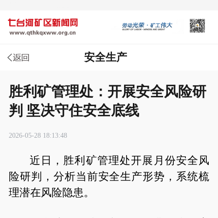
安全生产
胜利矿管理处：开展安全风险研
判 坚决守住安全底线
2026-05-28 18:13:48
近日，胜利矿管理处开展月份安全风
险研判，分析当前安全生产形势，系统梳
理潜在风险隐患。