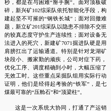
秒，都是在与困难“掰手腕”。面对顶板破
碎，新兴矿102综采队依托智能化手段，构
建起坚不可摧的“钢铁长城”；面对回撤难
题，新立矿201综采队以隐患不排除不交班
的较真态度守护生产连续性；面对设备无
法进入的死穴，新建矿7071掘进队硬是用
肩膀扛出了运输通道。特别是针对龙湖矿
块段小、搬家勤的顽疾，公司对症下药，
优化工序、调度精确到小时，大幅压缩了
无效工时。这些重点采掘队组用实际行动
证明，他们是经得起考验的“铁军”，是七
煤最可靠的“压舱石”和“顶梁柱”。
这是一次系统大协同，打通了产运销