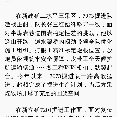
在新建矿二水平三采区，7073掘进队
激战正酣，队长张三红始终坚守一线，面
对半煤岩巷道围岩稳定性差的挑战，他以
逢山开路、遇水架桥的闯劲带领全队优化
施工组织。打眼工精准标定炮眼位置，放
炮员依规筑牢安全屏障，皮带工全天候护
航运输畅通······各工种环环相扣，默契配
合。今年以来，7073掘进队一路高歌猛
进，超额完成了掘进生产计划，为后方采
煤战场开辟了充足的回旋空间。
在新立矿7201掘进工作面，面对复杂