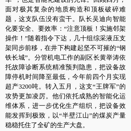
面对极其复杂的地质构造和顶板破碎难
题，这支队伍没有蛮干。队长吴迪向智能
化要安全、要效率：“注意顶板！实施邻架
操作！”随着指令下达，几十组综采液压支
架同步前移，在井下构建起坚不可摧的“钢
铁长城”。分管机电工作的副区长黄举涛依
托故障诊断系统精准预判隐患，把设备故
障停机时间降至最低，今年前四个月实现
超产3200吨。转入五月，这支“王牌军”的
攻势更加凌厉。他们依托成熟的智能化运
维体系，进一步优化生产组织，把设备效
能发挥到极致，以“半壁江山”的煤炭产量
稳稳托住了全矿的生产大盘。