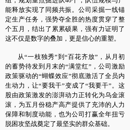
组，规划重点掘进队40个，队伍规模与产
能释放实现了同频共振。公司采掘一线锚
定生产任务，强势夺全胜的热度贯穿了整
个五月，结出了累累硕果，强有力证明了
这不仅是数字的叠加，更是信心的重塑。
从“一枝独秀”到“百花齐放”，从月初
的蓄势待发到月末的“满堂红”，公司激励
政策驱动的“蝴蝶效应”彻底激活了全员内
生动力，让“要我干”变成了“我要干”。这
股由政策激发的澎湃动力正转化为乌金滚
滚，为五月份稳产高产提供了充沛的人力
保障和制度动能，也为公司打赢全年扭亏
脱困攻坚战奠定了最坚实的群众基础。