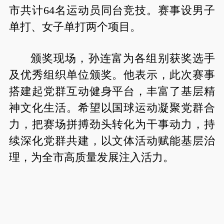
市共计64名运动员同台竞技。赛事设男子
单打、女子单打两个项目。
颁奖现场，孙连富为各组别获奖选手
及优秀组织单位颁奖。他表示，此次赛事
搭建起党群互动健身平台，丰富了基层精
神文化生活。希望以国球运动凝聚党群合
力，把赛场拼搏劲头转化为干事动力，持
续深化党群共建，以文体活动赋能基层治
理，为全市高质量发展注入活力。