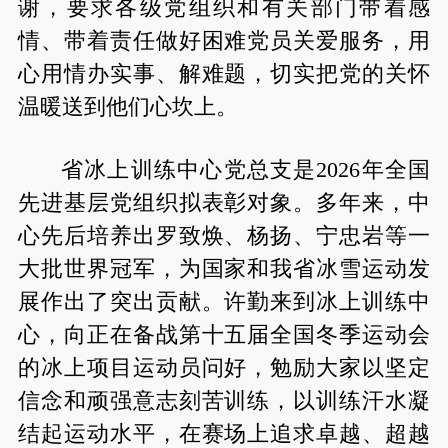
谢，要求各级党组织和有关部门带着感
情、带着责任做好困难党员关爱服务，用
心用情办实事、解难题，切实把党的关怀
温暖送到他们心坎上。
省冰上训练中心党总支是2026年全国
先进基层党组织拟表彰对象。多年来，中
心先后培养出罗致焕、杨扬、宁忠岩等一
大批世界冠军，为国家和我省冰雪运动发
展作出了突出贡献。许勤来到冰上训练中
心，向正在备战第十五届全国冬季运动会
的冰上项目运动员问好，勉励大家以坚定
信念和顽强意志刻苦训练，以训练汗水凝
结起运动水平，在赛场上追求卓越、超越