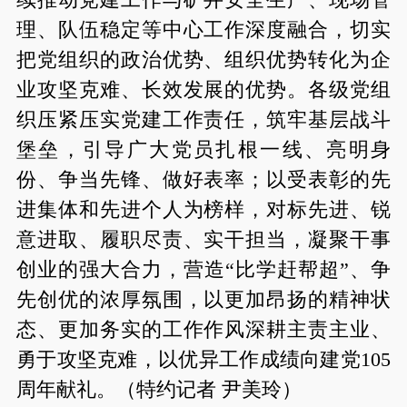
续推动党建工作与矿井安全生产、现场管
理、队伍稳定等中心工作深度融合，切实
把党组织的政治优势、组织优势转化为企
业攻坚克难、长效发展的优势。各级党组
织压紧压实党建工作责任，筑牢基层战斗
堡垒，引导广大党员扎根一线、亮明身
份、争当先锋、做好表率；以受表彰的先
进集体和先进个人为榜样，对标先进、锐
意进取、履职尽责、实干担当，凝聚干事
创业的强大合力，营造“比学赶帮超”、争
先创优的浓厚氛围，以更加昂扬的精神状
态、更加务实的工作作风深耕主责主业、
勇于攻坚克难，以优异工作成绩向建党105
周年献礼。（特约记者 尹美玲）