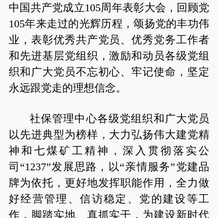
中国共产党成立105周年表彰大会，回顾党
105年来走过的光辉历程，颂扬党的丰功伟
业，表彰优秀共产党员、优秀党务工作者
和先进基层党组织，激励和动员各级党组
织和广大党员不忘初心、牢记使命，坚定
永远跟党走的理想信念。
社保管理中心各级党组织和广大党员
以先进典型为榜样，大力弘扬伟大建党精
神和七煤矿工精神，深入贯彻落实公
司“1237”发展思路，以“亲情服务”党建品
牌为依托，更好地发挥职能作用，全力做
好经营管理、信访稳定、党的建设等工
作，脚踏实地、真抓实干，为建设新时代