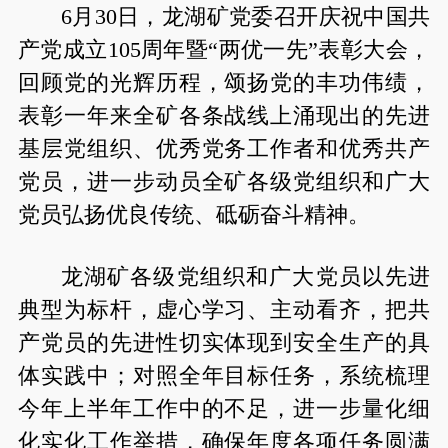
6月30日，龙湖矿党委召开庆祝中国共
产党成立105周年暨“两优一先”表彰大会，
回顾党的光辉历程，颂扬党的丰功伟绩，
表彰一年来全矿各条战线上涌现出的先进
基层党组织、优秀党务工作者和优秀共产
党员，进一步动员全矿各级党组织和广大
党员弘扬优良传统、砥砺奋斗精神。
龙湖矿各级党组织和广大党员以先进
典型为标杆，虚心学习、主动看齐，把共
产党员的先进性切实体现到安全生产的具
体实践中；对照全年目标任务，系统梳理
今年上半年工作中的不足，进一步量化细
化实化工作举措，确保年度各项任务圆满