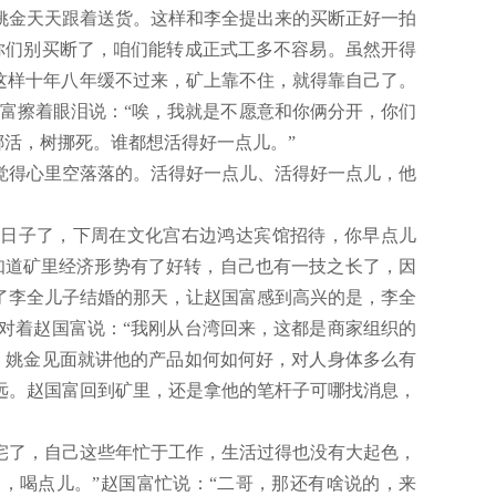
姚金天天跟着送货。这样和李全提出来的买断正好一拍
你们别买断了，咱们能转成正式工多不容易。虽然开得
这样十年八年缓不过来，矿上靠不住，就得靠自己了。
国富擦着眼泪说：“唉，我就是不愿意和你俩分开，你们
挪活，树挪死。谁都想活得好一点儿。”
觉得心里空落落的。活得好一点儿、活得好一点儿，他
好日子了，下周在文化宫右边鸿达宾馆招待，你早点儿
知道矿里经济形势有了好转，自己也有一技之长了，因
了李全儿子结婚的那天，让赵国富感到高兴的是，李全
对着赵国富说：“我刚从台湾回来，这都是商家组织的
，姚金见面就讲他的产品如何如何好，对人身体多么有
远。赵国富回到矿里，还是拿他的笔杆子可哪找消息，
宅了，自己这些年忙于工作，生活过得也没有大起色，
，喝点儿。”赵国富忙说：“二哥，那还有啥说的，来