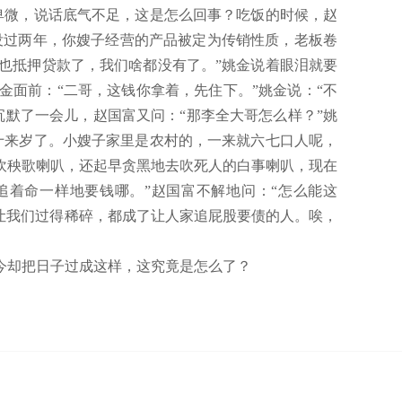
卑微，说话底气不足，这是怎么回事？吃饭的时候，赵
，没过两年，你嫂子经营的产品被定为传销性质，老板卷
也抵押贷款了，我们啥都没有了。”姚金说着眼泪就要
金面前：“二哥，这钱你拿着，先住下。”姚金说：“不
默了一会儿，赵国富又问：“那李全大哥怎么样？”姚
十来岁了。小嫂子家里是农村的，一来就六七口人呢，
吹秧歌喇叭，还起早贪黑地去吹死人的白事喇叭，现在
着命一样地要钱哪。”赵国富不解地问：“怎么能这
让我们过得稀碎，都成了让人家追屁股要债的人。唉，
今却把日子过成这样，这究竟是怎么了？