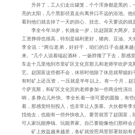
升井了，工人们走出罐笼，个个浑身都是黑的，
亮的太阳，几个黑影径直走向离井口不远的浴池。他
看到他们就去掉了一天的担心、挂念。今天要说的就
李全今年38岁，长姚金一岁，比赵国富大两岁
工资挣得也很高，特别是福利更好，猪肉、豆油、大
李全说：“两位老弟，好好干，咱们的日子会越来越
来。”几个人说着端起酒杯，一扬脖掫了下去，那感
车走十几里地到市里矿区文化宫那儿和老师学吹萨克
艺。赵国富这些都不会，休班时他除了休息就帮媳妇
有时矿上还压资，一压就是半年以上。有一个月，赵
个萨克斯，和矿区文化宫的老师参加一些商业性演出
呐，多挣点儿外快。李全长着一张可爱的圆脸，有些
着，那感觉特别投入，也非常让人羡慕。大伙都夸李
找他去，也能有一些外快收入。要苦就苦了赵国富，
可人家玩能挣钱、玩能养家。自己要能像他们那样会
矿上效益越来越差，各矿就按照局里部署鼓励有