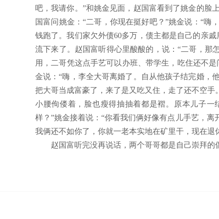
吧，我请你。”和姚金见面，赵国富看到了姚金的脸
国富问姚金：“二哥，你现在挺好吧？”姚金说：“嗨
钱跑了。我们家欠外债60多万，债主都是自己的亲
流下来了。赵国富听得心里酸酸的，说：“二哥，那怎
用，二哥凭这点手艺可以办班、带学生，吃住还不是
金说：“嗨，李全大哥离婚了。自从他孩子结完婚，
把大哥当成富豪了，来了是又吃又住，走了还不空手
小腰佝偻着，脸也瘦得抽抽着都是褶。原本儿子一
样？”姚金接着说：“你看我们俩好像有点儿手艺，
我俩还不如你了，你就一老本实地在矿里干，现在退
赵国富听完没再说话，两个哥哥都是自己崇拜的