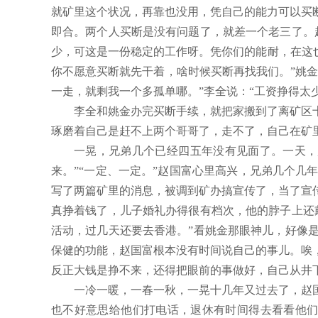
就矿里这个状况，再靠也没用，凭自己的能力可以买
即合。两个人买断是没有问题了，就差一个老三了。
少，可这是一份稳定的工作呀。凭你们的能耐，在这
你不愿意买断就先干着，啥时候买断再找我们。”姚金
一走，就剩我一个多孤单哪。”李全说：“工资挣得太
李全和姚金办完买断手续，就把家搬到了离矿区
琢磨着自己是赶不上两个哥哥了，走不了，自己在矿
一晃，兄弟几个已经四五年没有见面了。一天，
来。”“一定、一定。”赵国富心里高兴，兄弟几个
写了两篇矿里的消息，被调到矿办搞宣传了，当了宣
真挣着钱了，儿子婚礼办得很有档次，他的脖子上还
活动，过几天还要去香港。”看姚金那眼神儿，好像
保健的功能，赵国富根本没有时间说自己的事儿。唉
反正大钱是挣不来，还得把眼前的事做好，自己从井
一冷一暖，一春一秋，一晃十几年又过去了，赵
也不好意思给他们打电话，退休有时间得去看看他们