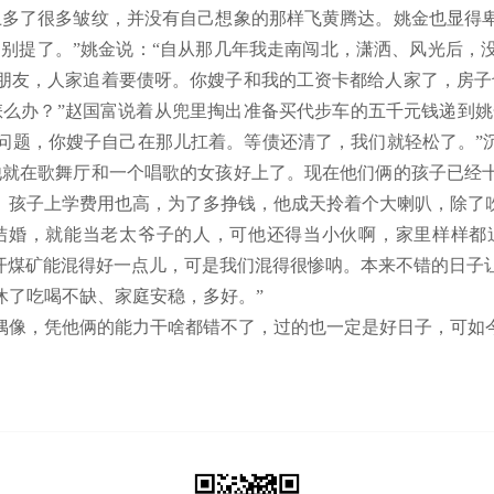
上多了很多皱纹，并没有自己想象的那样飞黄腾达。姚金也显得
，别提了。”姚金说：“自从那几年我走南闯北，潇洒、风光后
戚朋友，人家追着要债呀。你嫂子和我的工资卡都给人家了，房子
么办？”赵国富说着从兜里掏出准备买代步车的五千元钱递到姚
问题，你嫂子自己在那儿扛着。等债还清了，我们就轻松了。”沉
他就在歌舞厅和一个唱歌的女孩好上了。现在他们俩的孩子已经
。孩子上学费用也高，为了多挣钱，他成天拎着个大喇叭，除了
结婚，就能当老太爷子的人，可他还得当小伙啊，家里样样都追
离开煤矿能混得好一点儿，可是我们混得很惨呐。本来不错的日子
休了吃喝不缺、家庭安稳，多好。”
偶像，凭他俩的能力干啥都错不了，过的也一定是好日子，可如