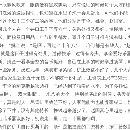
一股微风吹来，眼前便有黑灰飘动，只有说话的时候每个人才能
们洗浴的速度很快，也知道在水里多泡一会儿舒服，可他们不能
是这个班里三个矿工的故事，他们分别是李全、姚金、赵国富。
。因几个人在一个井口工作了五六年，关系处得又很好，慢慢地，
米、面粉及日用品，年节矿里都发。哥几个日子过得有滋有味，
好。”姚金说：“是啊，再过个十年八年，咱们都是有钱人。”
觉就是这日子过得有劲儿、过得快乐、过得有奔头。李全爱好乐
斯。姚金一看李全整的音乐挺好，自己在上学的时候学过扬琴，
干些家务。没过几年，煤炭市场紧缩，矿上效益不好了，几个人
国富家里就剩五十元钱，不够随一份礼的，工资表上只有350元
，李全的萨克斯越吹越好，已经达到了独奏的水平。为了多挣钱
白胖，一双大眼睛，一米八的大个，特别是演出的时候，头发
全，真是能人，尽管矿里效益不好，人家凭能力也能养家糊口。
除了下井，没有其他特长，挣钱越来越少了。赵国富心里越急，
点儿乐器该多好，别说走十里，走二十里都行啊。
条件的矿工自行买断工龄，条件是把挂账的工资补齐，按工龄数