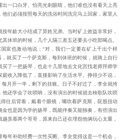
露出一口白牙。怕亮光刺眼睛，他们谁也没有看天上亮
，他们必须按照每天的洗浴时间洗完马上回家，家里人
就按年龄大小结成了异姓兄弟。当时矿上效益非常好，
尤其休班的时候，几个人隔三差五还要去小吃部喝点。
赵国富也激动地说：“对，我们一定要在矿上干出个样
器，就买了一个萨克斯，每到休班的时候，就骑上自行
就买了一把扬琴，也走十几里地去文化宫找老师拜师学
家庭收入降低了，直接影响了生活水平。挣得少不说，
，每月开一半，剩下的挂账。日子不好过了，李全就挎
，他还学会了吹唢呐，没有演出的时候就去秧歌队吹唢
梳得往后背着，戴着个眼镜，嘴吹着萨克斯，屁股扭动
姚金也是因为学的扬琴，既能伴奏又能独奏，有些演出
就越羡慕两个哥哥，原来自己还在埋怨他俩玩心太重，
量每年补助经费一次性买断。李全觉得这是一个机会，