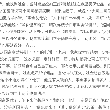
断。他找到姚金，当时姚金媳妇正好和她姐姐在市里卖保健品，
赵国富听说两个哥哥都要买断，就剩自己了。就说：“大哥二哥
也能活得不错。”李全劝他说：“人不能在一棵树上吊死，看矿上
也劝他说：“等你也买断了，咱跟你嫂子在市里卖保健品。”赵
少，活倒是能对付活下去，可也活不出啥质量。”姚金也说：“人
十里以外的市里。赵国富流着泪帮哥俩搬完家，回到矿区，自己
里也要活得好一点儿。
赵国富突然接到了李全的电话：“老弟，我家你大侄结婚，定
几年没有见面了，这次见面一定好好唠一唠，特别是要让两位哥哥
传干事。矿领导也拿自己当了红人，哪有啥事儿都叫着自己。到
戴着金链子。姚金媳妇那保健品生意做得很红火，姚金还骄傲地
是这个小地方装不下他了，他是有大钱的人。李全张罗招待客人
，说啥也没有用，咱还不如人家过得有档次，咱还和人家差得很
下采煤到井上写字也是进步。
国富退休了，闲下来他想起李全和姚金，他们一定是开豪车住豪
。没等赵国富去了，姚金就来了电话，姚金说：“老弟，想你了