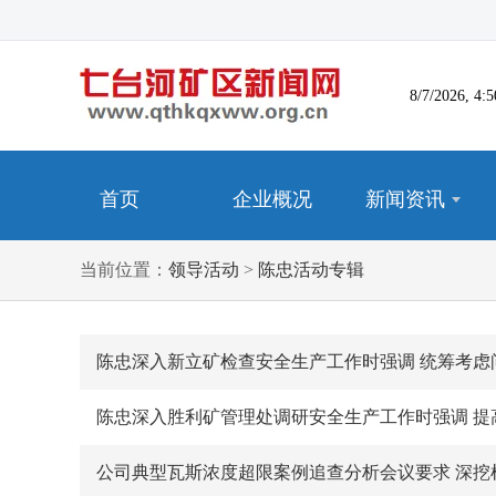
8/7/2026, 
首页
企业概况
新闻资讯
当前位置：
领导活动
>
陈忠活动专辑
陈忠深入新立矿检查安全生产工作时强调 统筹考虑问题
陈忠深入胜利矿管理处调研安全生产工作时强调 提高
公司典型瓦斯浓度超限案例追查分析会议要求 深挖根源