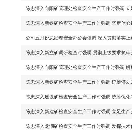
陈忠深入向阳矿管理处检查安全生产工作时强调 立足
陈忠深入新铁矿检查安全生产工作时强调 坚定信心群策
公司五月份总经理安全办公会强调 深入贯彻落实上级相
陈忠深入新立矿调研检查时强调 贯彻上级要求筑牢安全
陈忠深入向阳矿管理处检查安全生产工作时强调 解放思
陈忠深入新铁矿检查安全生产工作时强调 统筹谋划工作
陈忠深入建设矿检查安全生产工作时强调 统筹优化布局
陈忠深入新建矿检查安全生产工作时强调 立足生产实际
陈忠深入龙湖矿检查安全生产工作时强调 发挥技术作用